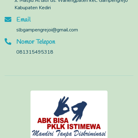
Jl. Masjid Al latif ds. Wanengpaten kec. Gampengrejo
Kabupaten Kediri
Email
slbgampengrejoi@gmail.com
Nomor Telepon
081315495318