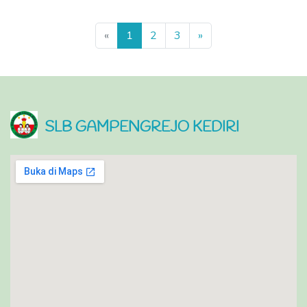
Previous
Next
«
1
2
3
»
SLB GAMPENGREJO KEDIRI