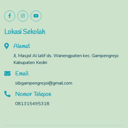
Lokasi Sekolah
Alamat
Jl. Masjid Al latif ds. Wanengpaten kec. Gampengrejo
Kabupaten Kediri
Email
slbgampengrejoi@gmail.com
Nomor Telepon
081315495318