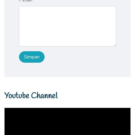
Youtube Channel